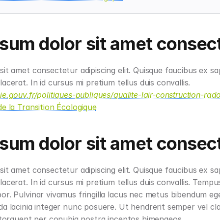
sum dolor sit amet consec
it amet consectetur adipiscing elit. Quisque faucibus ex sap
pellentesque sem placerat. In id cursus mi pretium tellus duis convallis. 
e.gouv.fr/politiques-publiques/qualite-lair-construction-r
de la Transition Écologique
sum dolor sit amet consec
it amet consectetur adipiscing elit. Quisque faucibus ex sap
acerat. In id cursus mi pretium tellus duis convallis. Tempu
r. Pulvinar vivamus fringilla lacus nec metus bibendum eges
a lacinia integer nunc posuere. Ut hendrerit semper vel clas
a torquent per conubia nostra inceptos himenaeos.