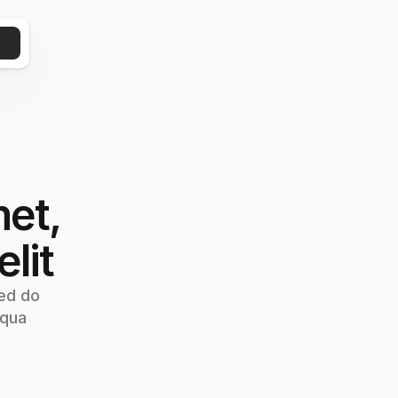
et, 
lit
ed do 
iqua