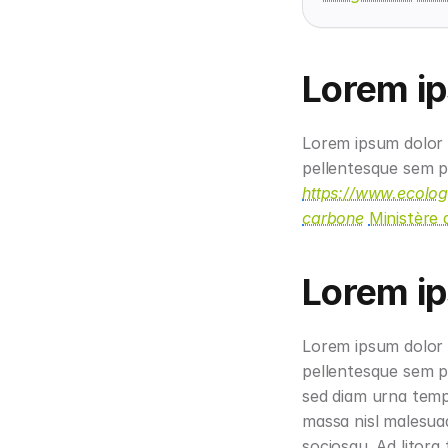
Lorem ip
Lorem ipsum dolor s
https://www.ecologi
carbone
Ministère 
Lorem ip
Lorem ipsum dolor s
pellentesque sem pl
sed diam urna tempo
massa nisl malesuad
sociosqu. Ad litor