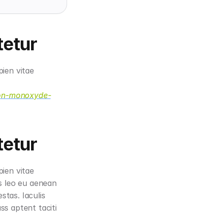
tetur
ien vitae 
adon-monoxyde-
tetur
ien vitae 
s leo eu aenean 
tas. Iaculis 
s aptent taciti 