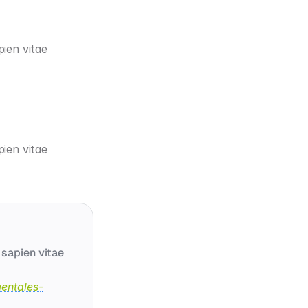
ien vitae 
ien vitae 
sapien vitae 
mentales-