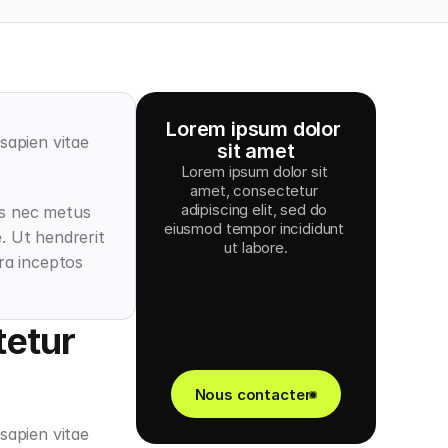
Lorem ipsum dolor 
apien vitae 
sit amet
Lorem ipsum dolor sit 
amet, consectetur 
adipiscing elit, sed do 
s nec metus 
eiusmod tempor incididunt 
 Ut hendrerit 
ut labore.
ra inceptos 
tetur
Nous contacter
sapien vitae