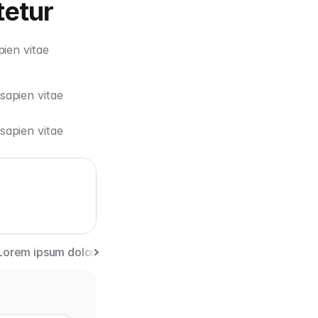
tetur
ien vitae 
apien vitae 
apien vitae 
Lorem ipsum dolor sit amet, consectetur adipiscing elit