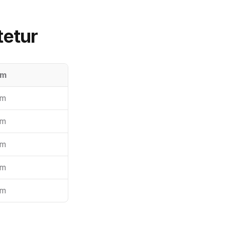
tetur
em
em
em
em
em
em