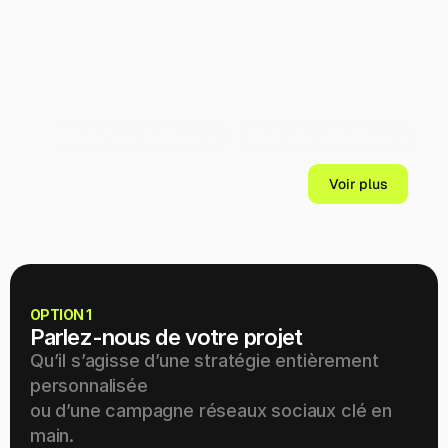
amet, consectetur 
amet, consectetur 
adipiscing elit, sed do 
adipiscing elit, sed do 
eiusmod tempor 
eiusmod tempor 
incididunt ut labore et 
incididunt ut labore et 
dolore magna aliqua
dolore magna aliqua
Marketing d'influence
Marketing d'influence
Voir plus
OPTION 1
Parlez-nous de votre projet
Qu’il s’agisse d’une stratégie entièrement 
personnalisée
ou d’une campagne réseaux sociaux clé en 
main.